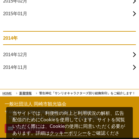
2015年02月
2015年01月
2014年
2014年12月
2014年11月
HOME
新着情報
菅生神社「サンリオキャラクターズ切り絵御朱印」をご紹介します！
一般社団法人 岡崎市観光協会
〒444-0045 愛知県岡崎市康生通東2丁目47番地
当サイトでは、利便性の向上と利用状況の解析、広告
TEL 0564-64-1637
9:00～17:00（年末年始は除く）
配信のためにCookieを使用しています。サイトを閲覧
いただく際には、Cookieの使用に同意いただく必要が
お問い合わせ
クッキーポリシー
あります。詳細は
をご確認くださ