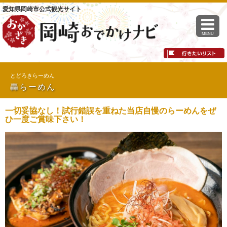
愛知県岡崎市公式観光サイト
MENU
とどろきらーめん
轟らーめん
一切妥協なし！試行錯誤を重ねた当店自慢のらーめんをぜ
ひ一度ご賞味下さい！