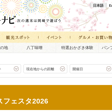
日本語
E
の地
八丁味噌
特選おかざき体験
パン
件
現在地からの距離
開催日
フェスタ2026