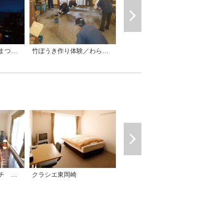
「岡崎城下家康公夏まつり花火大会」サテライト会場
竹ぼうき作り体験／わらじ会
いきもり実践隊（ビオトープ整備ボランティア活動）
クラシエ東岡崎
グリーンホテルリッチ 徳川園
岡崎オーワホテル