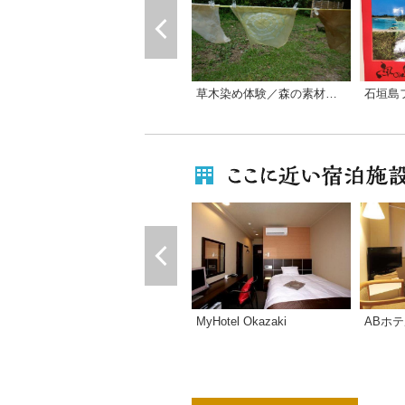
石垣島
草木染め体験／森の素材屋（きこりの会）
MyHotel Okazaki
ABホ