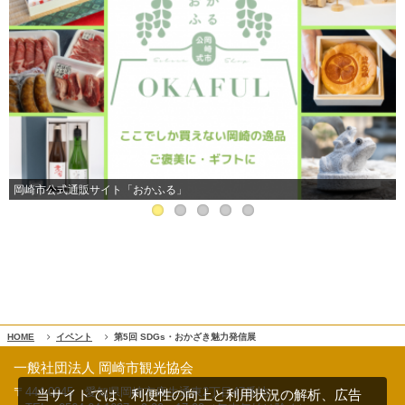
岡崎市公式通販サイト「おかふる」
HOME
イベント
第5回 SDGs・おかざき魅力発信展
一般社団法人 岡崎市観光協会
〒444-0045 愛知県岡崎市康生通東2丁目47番地
当サイトでは、利便性の向上と利用状況の解析、広告