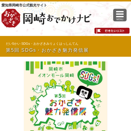
愛知県岡崎市公式観光サイト
MENU
だい5かい SDGs・おかざきみりょくはっしんてん
第5回 SDGs・おかざき魅力発信展