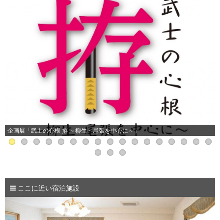
企画展「武士の心根 拵 ～柳生・尾張を中心に～」
ここに近い宿泊施設