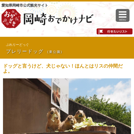
愛知県岡崎市公式観光サイト
MENU
ぷれりーどっぐ
プレリードッグ
(東公園)
ドッグと言うけど、犬じゃない！ほんとはリスの仲間だ
よ。