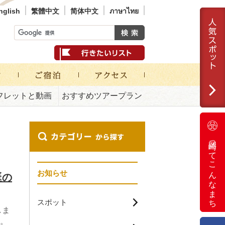
nglish
繁體中文
简体中文
ภาษาไทย
フレットと動画
おすすめツアープラン
岡崎ってこんなまち
お知らせ
誕の
スポット
しま
。