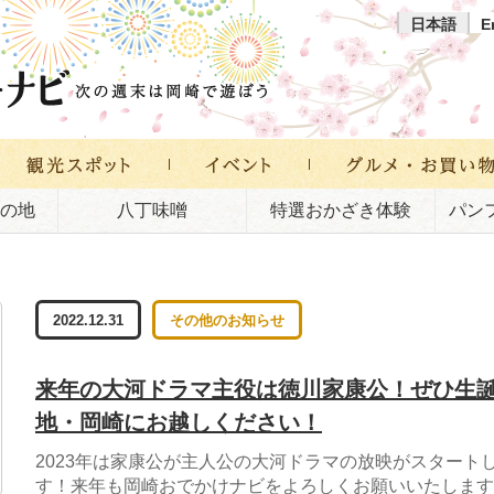
日本語
E
の地
八丁味噌
特選おかざき体験
パン
2022.12.31
その他のお知らせ
来年の大河ドラマ主役は徳川家康公！ぜひ生
地・岡崎にお越しください！
2023年は家康公が主人公の大河ドラマの放映がスタート
す！来年も岡崎おでかけナビをよろしくお願いいたします