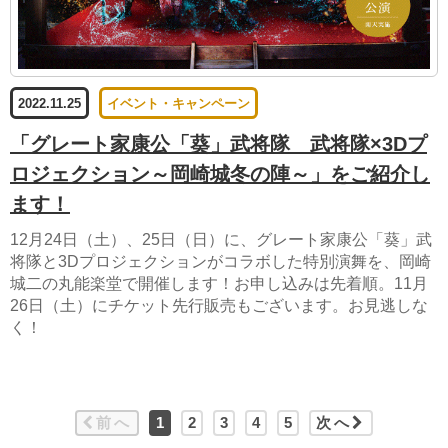
2022.11.25
イベント・キャンペーン
「グレート家康公「葵」武将隊 武将隊×3Dプ
ロジェクション～岡崎城冬の陣～」をご紹介し
ます！
12月24日（土）、25日（日）に、グレート家康公「葵」武
将隊と3Dプロジェクションがコラボした特別演舞を、岡崎
城二の丸能楽堂で開催します！お申し込みは先着順。11月
26日（土）にチケット先行販売もございます。お見逃しな
く！
前へ
1
2
3
4
5
次へ