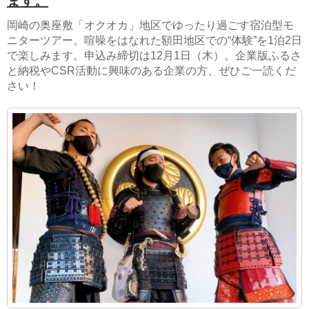
ます。
岡崎の奥座敷「オクオカ」地区でゆったり過ごす宿泊型モ
ニターツアー。喧噪をはなれた額田地区での“体験”を1泊2日
で楽しみます。申込み締切は12月1日（木）。企業版ふるさ
と納税やCSR活動に興味のある企業の方、ぜひご一読くだ
さい！