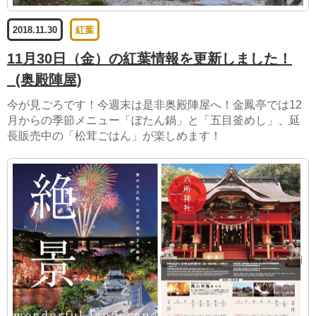
2018.11.30
紅葉
11月30日（金）の紅葉情報を更新しました！
(奥殿陣屋)
今が見ごろです！今週末は是非奥殿陣屋へ！金鳳亭では12
月からの季節メニュー「ぼたん鍋」と「五目釜めし」、延
長販売中の「松茸ごはん」が楽しめます！