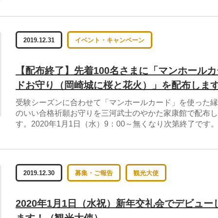
2019.12.31
イベント・キャンペーン
【配布終了】先着100名さまに「マンホールカ
ドお守り（岡崎城に桜と花火）」を配布しま
受験シーズンに合わせて「マンホールカード」を使った縁
のいい合格祈願お守りを三河武士のやかた家康館で配布し
す。2020年1月1日（水）9：00～無くなり次第終了です
2019.12.30
募集・ご報告
観光大使
2020年1月1日（水祝）新年交礼会でデビュー
ます！（観光大使）