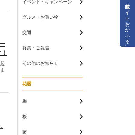
イベント・キャンペーン
公式通販サイト「おかふる」
グルメ・お買い物
交通
ー
募集・ご報告
す！
その他のお知らせ
起
ま
。
花暦
梅
桜
し
藤