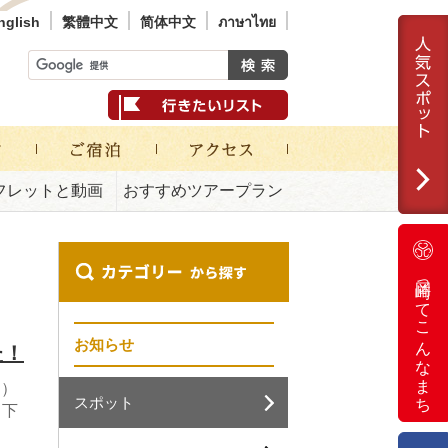
nglish
繁體中文
简体中文
ภาษาไทย
フレットと動画
おすすめツアープラン
岡崎ってこんなまち
お知らせ
た！
日）
スポット
月下