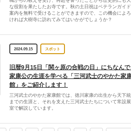
職からの教えを受け、再起を誓ったことから歴史的にも大
な役割を果たしたお寺です。秋の土日祝はベテランガイド
案内を無料で受けることができますので、この機会によろ
ければ大樹寺に訪れてみてはいかがでしょうか？
2024.09.15
スポット
旧暦9月15日「関ヶ原の合戦の日」にちなんで
家康公の生涯を学べる「三河武士のやかた家
館」をご紹介します！
三河武士のやかた家康館では、徳川家康の出生から天下統
までの生涯と、それを支えた三河武士たちについて常設展
室で解説しています。