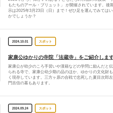
もたちのアール・ブリュット」 が開催されています。後
示は2025年3月23日（日）まで！ぜひ足を運んでみては
かでしょうか？
2024.10.01
スポット
家康公ゆかりの寺院「法蔵寺」をご紹介しま
家康公が幼少のころ手習いや漢籍などの学問に励んだと伝
られる寺で、家康公幼少期の品のほか、ゆかりの文化財も
く現存しています。三方ヶ原の合戦で忠死した夏目次郎左
門吉信の墓もあります。
2024.09.24
スポット