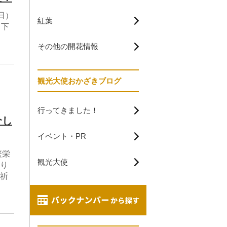
日）
紅葉
月下
その他の開花情報
観光大使おかざきブログ
行ってきました！
介し
イベント・PR
繁栄
観光大使
り
祈