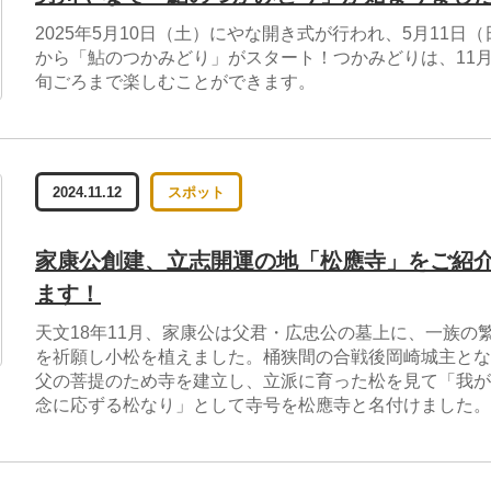
2025年5月10日（土）にやな開き式が行われ、5月11日（
から「鮎のつかみどり」がスタート！つかみどりは、11
旬ごろまで楽しむことができます。
2024.11.12
スポット
家康公創建、立志開運の地「松應寺」をご紹
ます！
天文18年11月、家康公は父君・広忠公の墓上に、一族の
を祈願し小松を植えました。桶狭間の合戦後岡崎城主とな
父の菩提のため寺を建立し、立派に育った松を見て「我が
念に応ずる松なり」として寺号を松應寺と名付けました。