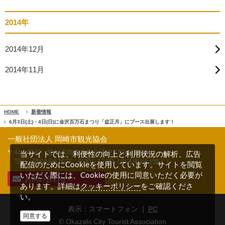
2014年
2014年12月
2014年11月
HOME
新着情報
6月3日(土)・4日(日)に金沢百万石まつり「盆正月」にブース出展します！
一般社団法人 岡崎市観光協会
〒444-0045 愛知県岡崎市康生通東2丁目47番地
当サイトでは、利便性の向上と利用状況の解析、広告
TEL 0564-64-1637
9:00～17:00（年末年始は除く）
配信のためにCookieを使用しています。サイトを閲覧
いただく際には、Cookieの使用に同意いただく必要が
お問い合わせ
クッキーポリシー
あります。詳細は
をご確認くださ
い。
表示：スマートフォン |
PC
同意する
© Okazaki City Tourist Association