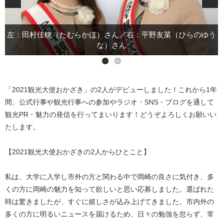
左：田村佳穂（たむらかほ）さん／右：平野友菜（ひらのゆう
な）さん
「2021観光大使おかざき」の2人がデビューしました！これから1年
間、公式行事や観光行事への参加やラジオ・SNS・ブログを通して
観光PR・魅力の発信を行ってまいります！どうぞよろしくお願いい
たします。
【2021観光大使おかざきの2人からひとこと】
私は、大学に入学し市外の方と関わる中で岡崎の良さに気付き、多
くの方に岡崎の魅力を知って欲しいと思い応募しました。選ばれた
時は驚きましたが、すぐに嬉しさが込み上げてきました。市内外の
多くの方に明るいニュースを届けるため、日々の勉強を怠らず、常