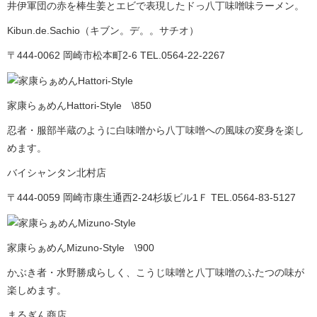
井伊軍団の赤を棒生姜とエビで表現したドっ八丁味噌味ラーメン。
Kibun.de.Sachio（キブン。デ。。サチオ）
〒444-0062 岡崎市松本町2-6 TEL.0564-22-2267
家康らぁめんHattori-Style \850
忍者・服部半蔵のように白味噌から八丁味噌への風味の変身を楽し
めます。
バイシャンタン北村店
〒444-0059 岡崎市康生通西2-24杉坂ビル1Ｆ TEL.0564-83-5127
家康らぁめんMizuno-Style \900
かぶき者・水野勝成らしく、こうじ味噌と八丁味噌のふたつの味が
楽しめます。
まるぎん商店