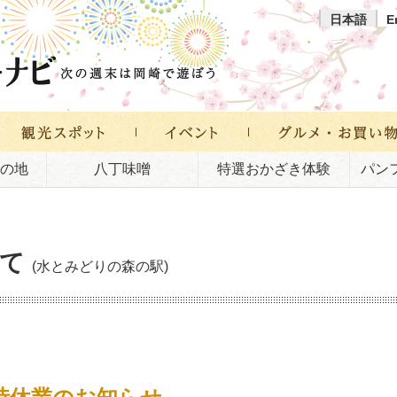
日本語
E
の地
八丁味噌
特選おかざき体験
パン
て
(水とみどりの森の駅)