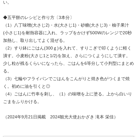
い。
◆五平餅のレシピと作り方〔3本分〕
（1）八丁味噌(大さじ2)・水(大さじ1)・砂糖(大さじ3)・柚子果汁
(小さじ1)を耐熱容器に入れ、ラップをかけず500Wのレンジで20秒
加熱し、取り出してよく混ぜる。
（2）すり鉢にごはん(300ｇ)を入れて、すりこぎで叩くように軽く
潰す。小麦粉(大さじ1と1/2)を加え、さらにつくようにして潰す。
少し粒が残るくらいになったら、ごはんを6等分して小判型にまとめ
る。
（3）七輪やフライパンでごはんをこんがりと焼き色がつくまで焼
く。初めに油を引くと◎
（4）ごはんに竹串を刺し、（1）の味噌を上に塗る。上から白いり
ごまをふりかける。
（2024年9月21日掲載 2024観光大使おかざき 滝本 栄佳）