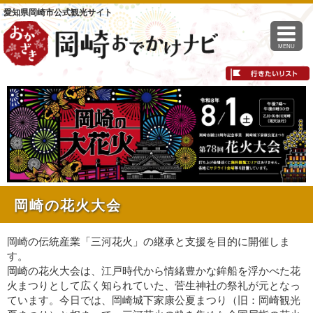
愛知県岡崎市公式観光サイト
MENU
岡崎の花火大会
岡崎の伝統産業「三河花火」の継承と支援を目的に開催しま
す。
岡崎の花火大会は、江戸時代から情緒豊かな鉾船を浮かべた花
火まつりとして広く知られていた、菅生神社の祭礼が元となっ
ています。今日では、岡崎城下家康公夏まつり（旧：岡崎観光