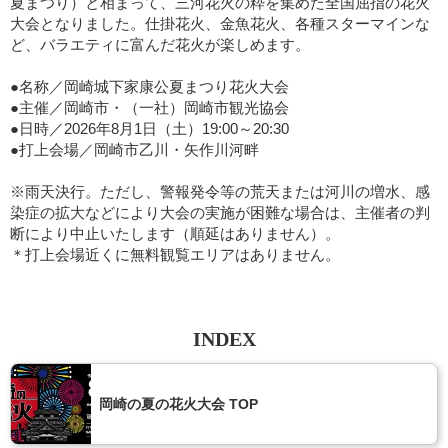
夏まつり）と相まって、三河花火の粋を集めた全国屈指の花火
大会となりました。仕掛花火、金魚花火、各種スターマインな
ど、バラエティに富んだ花火が楽しめます。
●名称／岡崎城下家康公夏まつり花火大会
●主催／岡崎市・（一社）岡崎市観光協会
●日時／2026年8月1日（土）19:00～20:30
●打上会場／岡崎市乙川・矢作川河畔
※雨天決行。ただし、警報発令等の荒天または河川の増水、感
染症の拡大などにより大会の実施が困難な場合は、主催者の判
断により中止いたします（順延はありません）。
＊打上会場近くに無料観覧エリアはありません。
INDEX
岡崎の夏の花火大会 TOP