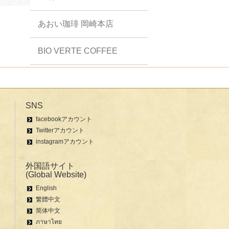
あおい珈琲 岡崎本店
BIO VERTE COFFEE
Lis.cafe
Makohaha Tomiti Des…
SNS
facebookアカウント
Twitterアカウント
コジマトペ
instagramアカウント
洋食喫茶 もりねこコーヒー
外国語サイト
(Global Website)
Pie Chefs Kitchen H…
English
繁體中文
简体中文
特集一覧へ
ภาษาไทย