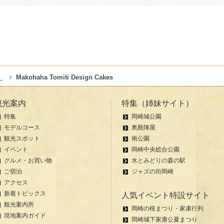
！
Makohaha Tomiti Design Cakes
観光案内
特集（姉妹サイト）
特集
岡崎城公園
モデルコース
奥殿陣屋
観光スポット
南公園
イベント
岡崎中央総合公園
グルメ・お買い物
水とみどりの森の駅
ご宿泊
ジャズの街岡崎
アクセス
新着トピックス
人気イベント特設サイト
観光案内所
岡崎の桜まつり・家康行列
現地案内ガイド
岡崎城下家康公夏まつり