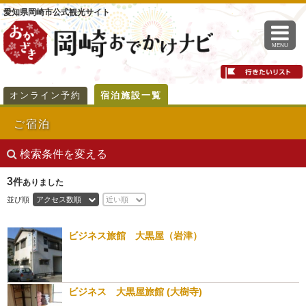
愛知県岡崎市公式観光サイト
MENU
オンライン予約
宿泊施設一覧
ご宿泊
検索条件を変える
3
件
ありました
並び順
アクセス数順
近い順
ビジネス旅館 大黒屋（岩津）
ビジネス 大黒屋旅館 (大樹寺)