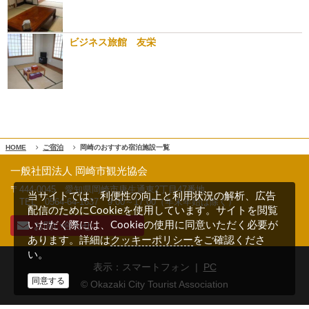
ビジネス旅館 友栄
HOME
ご宿泊
岡崎のおすすめ宿泊施設一覧
一般社団法人 岡崎市観光協会
〒444-0045 愛知県岡崎市康生通東2丁目47番地
当サイトでは、利便性の向上と利用状況の解析、広告
TEL 0564-64-1637
9:00～17:00（年末年始は除く）
配信のためにCookieを使用しています。サイトを閲覧
お問い合わせ
いただく際には、Cookieの使用に同意いただく必要が
クッキーポリシー
あります。詳細は
をご確認くださ
い。
表示：スマートフォン |
PC
同意する
© Okazaki City Tourist Association