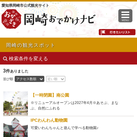
愛知県岡崎市公式観光サイト
MENU
岡崎の観光スポット
検索条件を変える
3
件
ありました
並び順
アクセス数順
近い順
【一時閉園】南公園
※リニューアルオープンは2027年4月※あそぶ、まな
ぶ、自然にふれる
IPCわんわん動物園
可愛いわんちゃんと遊んで学べる動物園♪