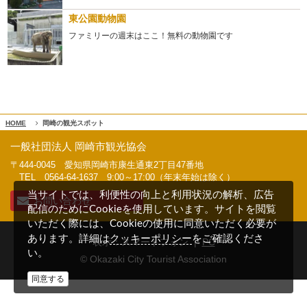
東公園動物園
ファミリーの週末はここ！無料の動物園です
HOME
岡崎の観光スポット
一般社団法人 岡崎市観光協会
〒444-0045 愛知県岡崎市康生通東2丁目47番地
TEL 0564-64-1637
9:00～17:00（年末年始は除く）
当サイトでは、利便性の向上と利用状況の解析、広告
お問い合わせ
配信のためにCookieを使用しています。サイトを閲覧
いただく際には、Cookieの使用に同意いただく必要が
クッキーポリシー
あります。詳細は
をご確認くださ
表示：スマートフォン |
PC
い。
© Okazaki City Tourist Association
同意する