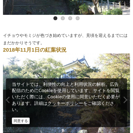
イチョウやモミジが色づき始めていますが、見頃を迎えるまでには
まだかかりそうです。
2018年11月1日の紅葉状況
当サイトでは、利便性の向上と利用状況の解析、広告
配信のためにCookieを使用しています。サイトを閲覧
いただく際には、Cookieの使用に同意いただく必要が
クッキーポリシー
あります。詳細は
をご確認くださ
い。
同意する