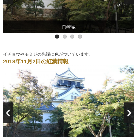
巽閣を龍城堀から撮影
岡崎城
城南亭
能楽堂
イチョウやモミジの先端に色がついています。
2018年11月2日の紅葉情報