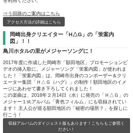
を利用ください。
⇒う回路のご案内はこちら
アクセス方法の詳細はこちら
岡崎出身クリエイター「H△G」の「蛍案内
図」！！
鳥川ホタルの里がメジャーソングに！
2017年度に作成した岡崎市「額田地区」プロモーションビ
デオの挿入歌に、メジャーソング「蛍案内図」が使われま
した！「蛍案内図」は、岡崎市出身のコンポーザー＆クリ
エーター集団「Ｈ△Ｇ（ハグ）」の制作！額田地区のイメ
ージにあわせて書き下ろしてくれました！
この楽曲は、2018年２月14日（水）に発売の「Ｈ△Ｇ」の
メジャー１st.アルバム「青色フィルム」にも収録されてい
ます！ 主人公が巡る額田地区の「秘密の場所？」を探しに
行こう！
収録アルバムのダイジェスト版もあります！こちらもご参照く
ださい！