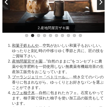
2.産地問屋宮ザキ園
和菓子処もんや
…空気がおいしい和菓子もおいしい。
ゆったりと刻む時の中移りゆく季節と共に、匠の技を
ご賞味下さい。
産地問屋宮ザキ園
…”自然のままに”をコンセプトに農
薬や化学肥料を一切使用しない無農薬有機栽培茶の生
産加工販売をおこなっています。
ブーランジェリー「ペトリール」
…焼き立てのパンの
香りに包まれながら、ゆっくりとお好きなパンを選ぶ
ことができます。
カフェ柚子木
…自然に包まれたカフェ。石窯もやって
ます。柚子園で採れた柚子を使い加工品の販売もして
います。