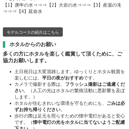
【1】庚申の水⇒⇒⇒【2】大岩の水⇒⇒⇒【3】産湯の滝
⇒⇒⇒【4】延命水
モデルコースの紹介はこちら
ホタルからのお願い
多くの方にホタルを楽しく鑑賞して頂くために、ご
協力お願いします。
土日祝日は大変混雑します。ゆっくりとホタル観賞を
楽しむには、
平日の夜がおすすめ
です。
カメラで撮影する際は、
フラッシュ撮影はご遠慮くだ
さい
。（人工の光はホタルの繁殖活動に悪影響を及ぼ
します。）
ホタルが住むきれいな環境を守るためにも、
ごみは必
ずお持ち帰りください
。
歩行の際は足元を照らすための懐中電灯があると安心
です。（
懐中電灯の光をホタルに当てないようご配慮
下さい
。）