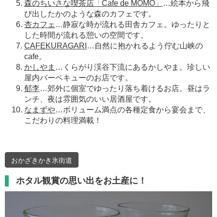
森のちいさな喫茶店「Cafe de MOMO」
…絵本から飛
び出したかのような森のカフェです。
杏カフェ
…静寂な時が流れる田舎カフェ。ゆったりと
した時間が流れる憩いの空間です。
CAFEKURAGARI
…自然に抱かれるよう佇む山峡の
cafe。
かしやま
…くらがり渓谷下流にあるかしやま。珍しい
屋内バーベキューのお店です。
郁李
…郊外に個室でゆったり落ち着けるお店。昼はラ
ンチ、夜は雰囲気のいい居酒屋です。
なまずや
…ボリューム満点の各種定食から宴会まで、
こだわりの料理満載！
おかざきかき氷街道
ホタル観賞の思い出をお土産に！