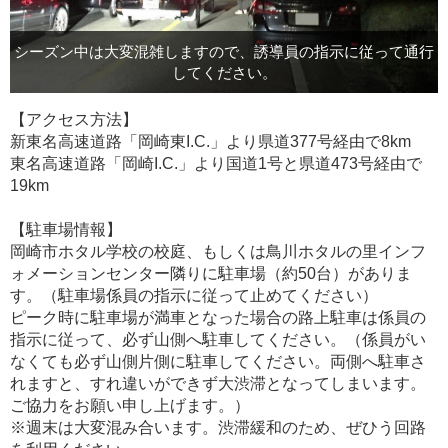
行
シーズン中は大変混雑しますので、誘導員の指示に従って通行
してください。
【アクセス方法】
新東名高速道路「岡崎東I.C.」より県道377号経由で8km
東名高速道路「岡崎I.C.」より国道1号と県道473号経由で
19km
【駐車場情報】
岡崎市ホタル学校の校庭、もしくは鳥川ホタルの里インフ
ォメーションセンター隣りに駐車場（約50台）がありま
す。（駐車場係員の指示に従って止めてください）
ピーク時に駐車場が満車となった場合の路上駐車は係員の
指示に従って、必ず山側へ駐車してください。（係員がい
なくても必ず山側片側に駐車してください。両側へ駐車さ
れますと、すれ違いができず大渋滞となってしまいます。
ご協力をお願い申し上げます。）
※週末は大変混み合います。渋滞緩和のため、ぜひう回路