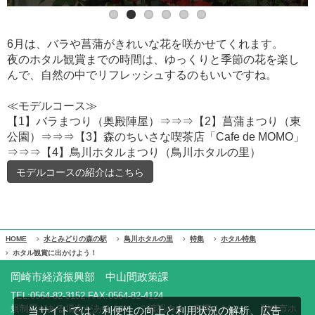
6月は、バラや菖蒲がきれいな花を咲かせてくれます。
夜のホタル観賞までの時間は、ゆっくりと季節の花を楽し
んで、自然の中でリフレッシュするのもいいですね。
≪モデルコース≫
【1】バラまつり（奥殿陣屋）⇒⇒⇒【2】菖蒲まつり（東
公園）⇒⇒⇒【3】森のちいさな喫茶店「Cafe de MOMO」
⇒⇒⇒【4】鳥川ホタルまつり（鳥川ホタルの里）
モデルコースの紹介はこちら
HOME
水とみどりの森の駅
鳥川ホタルの里
特集
ホタル特集
ホタル観賞に出かけよう！
岡崎市経済振興部 中山間政策課
TEL:0564-82-3152 FAX:0564-82-4124
規制等がある場合があります。ご確認の上ご来園ください。 岡崎市ホ
当サイトでは、利便性の向上と利用状況の解析、広告