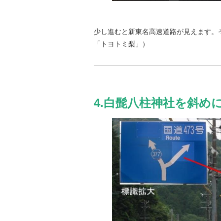
少し進むと新東名高速道路が見えます。
「トヨトミ梨」）
4.白髭八柱神社を斜め