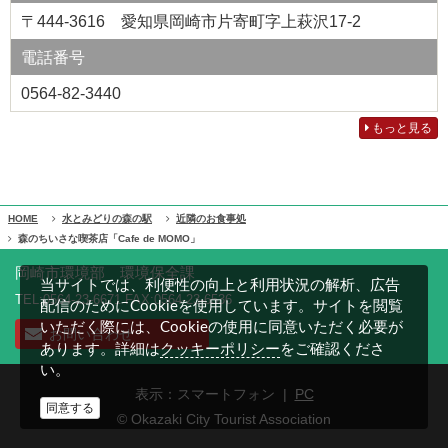
〒444-3616 愛知県岡崎市片寄町字上萩沢17-2
電話番号
0564-82-3440
もっと見る
HOME
水とみどりの森の駅
近隣のお食事処
森のちいさな喫茶店「Cafe de MOMO」
岡崎市環境部 環境保全課
当サイトでは、利便性の向上と利用状況の解析、広告
TEL:0564-23-6671 FAX:0564-23-6536
配信のためにCookieを使用しています。サイトを閲覧
いただく際には、Cookieの使用に同意いただく必要が
お問い合わせ
クッキーポリシー
あります。詳細は
をご確認くださ
い。
表示：スマートフォン |
PC
同意する
© Okazaki City Tourist Association