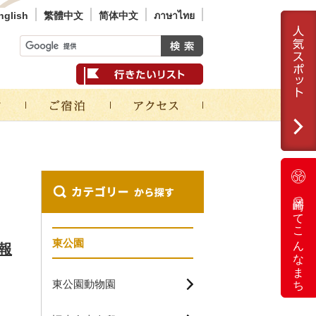
nglish
繁體中文
简体中文
ภาษาไทย
岡崎ってこんなまち
東公園
報
東公園動物園