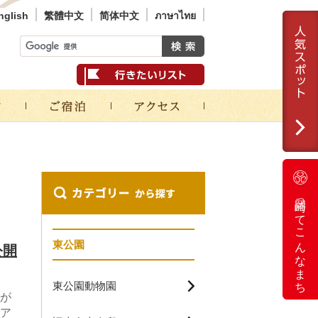
nglish
繁體中文
简体中文
ภาษาไทย
岡崎ってこんなまち
東公園
公開
東公園動物園
が
ア