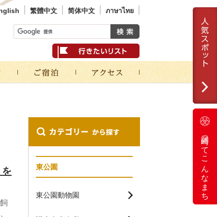
nglish
繁體中文
简体中文
ภาษาไทย
岡崎ってこんなまち
東公園
」を
東公園動物園
飼
、