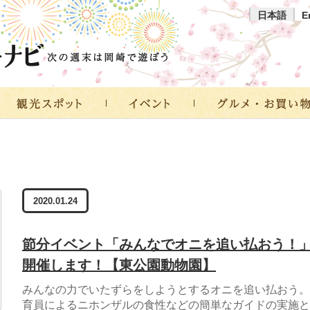
日本語
E
2020.01.24
節分イベント「みんなでオニを追い払おう！
開催します！【東公園動物園】
みんなの力でいたずらをしようとするオニを追い払おう。
育員によるニホンザルの食性などの簡単なガイドの実施と