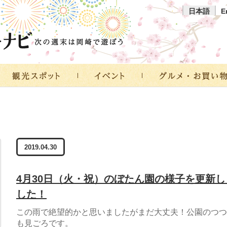
日本語
E
2019.04.30
4月30日（火・祝）のぼたん園の様子を更新し
した！
この雨で絶望的かと思いましたがまだ大丈夫！公園のつつ
も見ごろです。