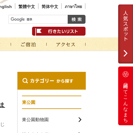
nglish
繁體中文
简体中文
ภาษาไทย
岡崎ってこんなまち
東公園
ま
東公園動物園
じ