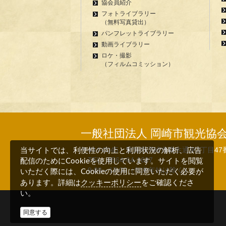
協会員紹介
フォトライブラリー
（無料写真貸出）
パンフレットライブラリー
動画ライブラリー
ロケ・撮影
（フィルムコミッション）
一般社団法人 岡崎市観光協
〒444-0045 愛知県岡崎市康生通東2丁目47
当サイトでは、利便性の向上と利用状況の解析、広告
TEL 0564-64-1637
配信のためにCookieを使用しています。サイトを閲覧
9:00～17:00（年末年始は除く）
いただく際には、Cookieの使用に同意いただく必要が
クッキーポリシー
あります。詳細は
をご確認くださ
い。
同意する