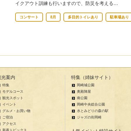
イクアウト訓練も行いますので、防災を考える…
コンサート
8月
多目的トイレあり
駐車場あり
観光案内
特集（姉妹サイト）
特集
岡崎城公園
モデルコース
奥殿陣屋
観光スポット
南公園
イベント
岡崎中央総合公園
グルメ・お買い物
水とみどりの森の駅
ご宿泊
ジャズの街岡崎
アクセス
新着トピックス