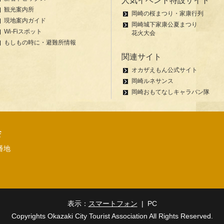
人気イベント特設サイト
観光案内所
岡崎の桜まつり・家康行列
現地案内ガイド
岡崎城下家康公夏まつり
Wi-Fiスポット
花火大会
もしもの時に・避難所情報
関連サイト
オカザえもん公式サイト
岡崎ルネサンス
岡崎おもてなしキャラバン隊
会
番地
表示：
スマートフォン
| PC
Copyrights Okazaki City Tourist Association All Rights Reserved.