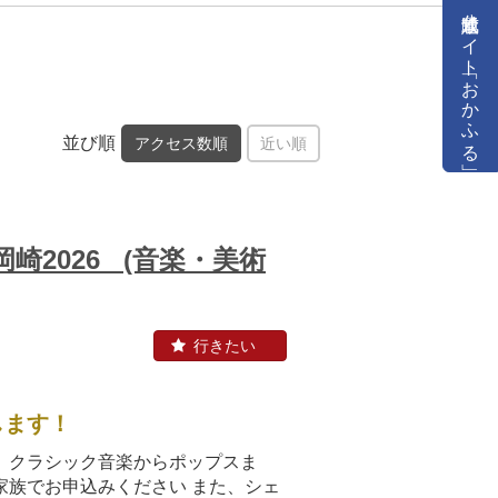
公式通販サイト「おかふる」
並び順
アクセス数順
近い順
岡崎2026
(音楽・美術
します！
 クラシック音楽からポップスま
家族でお申込みください また、シェ