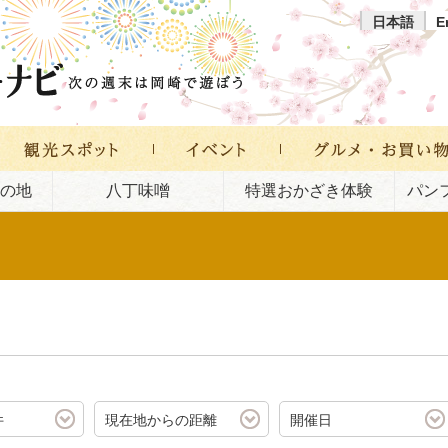
日本語
E
の地
八丁味噌
特選おかざき体験
パン
件
現在地からの距離
開催日