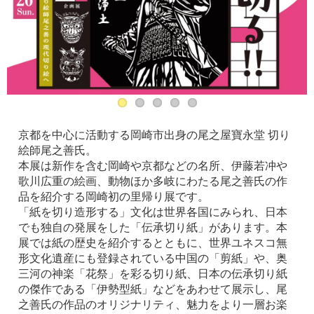
京都を中心に活動する岡崎市出身の尾之屋寶永堂 切り
絵師尾之善氏。
本展は新作を含む岡崎や京都などの名所、伊藤若冲や
歌川広重の絵画、動物ほか多岐にわたる尾之善氏の作
品を紹介する岡崎初の里帰り展です。
「紙を切り造形する」文化は世界各国にみられ、日本
でも独自の発展をした「伝承切り紙」があります。本
展では紙の歴史を紹介するとともに、世界ユネスコ無
形文化遺産にも登録されている中国の「剪紙」や、奥
三河の神楽「花祭」を彩る切り紙、日本の伝承切り紙
の傑作である「伊勢型紙」などをあわせて展示し、尾
之善氏の作品のオリジナリティ、魅力をより一層お楽