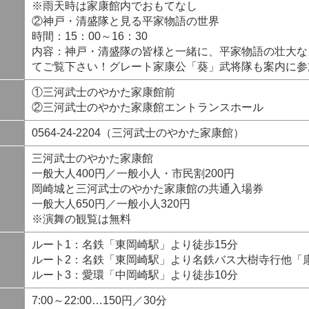
※雨天時は家康館内でおもてなし
②神戸・清盛隊と見る平家物語の世界
時間：15：00～16：30
内容：神戸・清盛隊の皆様と一緒に、平家物語の壮大な
てご覧下さい！グレート家康公「葵」武将隊も案内に参
①三河武士のやかた家康館前
②三河武士のやかた家康館エントランスホール
0564-24-2204（三河武士のやかた家康館）
三河武士のやかた家康館
一般大人400円／一般小人・市民割200円
岡崎城と三河武士のやかた家康館の共通入場券
一般大人650円／一般小人320円
※演舞の観覧は無料
ルート1：名鉄「東岡崎駅」より徒歩15分
ルート2：名鉄「東岡崎駅」より名鉄バス大樹寺行他「
ルート3：愛環「中岡崎駅」より徒歩10分
7:00～22:00…150円／30分