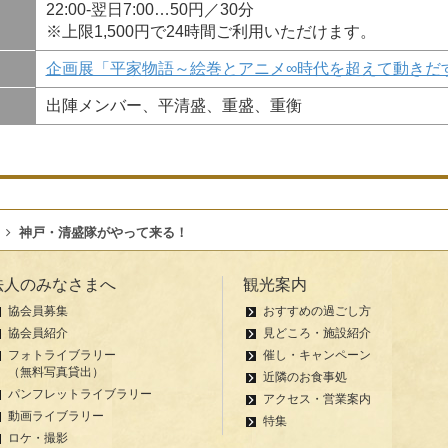
22:00-翌日7:00…50円／30分
※上限1,500円で24時間ご利用いただけます。
企画展「平家物語～絵巻とアニメ∞時代を超えて動きだ
出陣メンバー、平清盛、重盛、重衡
神戸・清盛隊がやって来る！
法人のみなさまへ
観光案内
協会員募集
おすすめの過ごし方
協会員紹介
見どころ・施設紹介
フォトライブラリー
催し・キャンペーン
（無料写真貸出）
近隣のお食事処
パンフレットライブラリー
アクセス・営業案内
動画ライブラリー
特集
ロケ・撮影