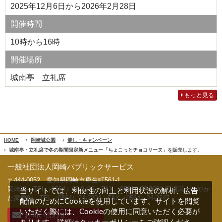
2025年12月6日から2026年2月28日
開催時間
10時から16時
開催場所
城南亭 立礼席
もっと見る
HOME
岡崎城公園
催し・キャンペーン
城南亭・立礼席で冬の期間限定新メニュー「ちょこっとチョコリーヌ」を販売します。
一般社団法人岡崎パブリックサービス
〒444-0052 愛知県岡崎市康生町561-1
岡崎城 TEL（0564）22-2122 FAX（0564）22-2201 三河武士のやか
当サイトでは、利便性の向上と利用状況の解析、広告
た家康館 TEL（0564）24-2204 FAX（0564）24-2247
配信のためにCookieを使用しています。サイトを閲覧
いただく際には、Cookieの使用に同意いただく必要が
お問い合わせ