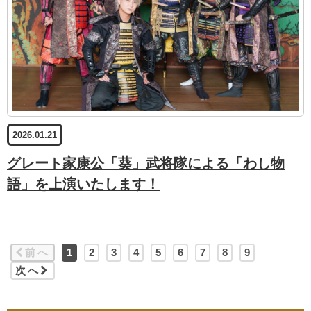
2026.01.21
グレート家康公「葵」武将隊による「わし物
語」を上演いたします！
前へ
1
2
3
4
5
6
7
8
9
次へ