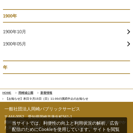
1900年
1900年10月
1900年05月
年
HOME
岡崎城公園
新着情報
【お知らせ】本日９月15日（日）11:00の演武中止のお知らせ
一般社団法人岡崎パブリックサービス
〒444-0052 愛知県岡崎市康生町561-1
岡崎城 TEL（0564）22-2122 FAX（0564）22-2201 三河武士のやか
当サイトでは、利便性の向上と利用状況の解析、広告
た家康館 TEL（0564）24-2204 FAX（0564）24-2247
配信のためにCookieを使用しています。サイトを閲覧