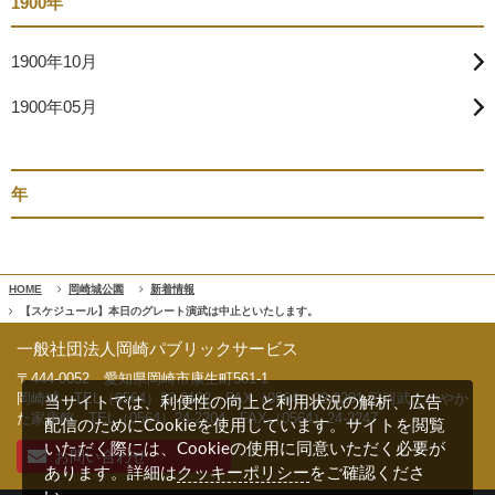
1900年
1900年10月
1900年05月
年
HOME
岡崎城公園
新着情報
【スケジュール】本日のグレート演武は中止といたします。
一般社団法人岡崎パブリックサービス
〒444-0052 愛知県岡崎市康生町561-1
岡崎城 TEL（0564）22-2122 FAX（0564）22-2201 三河武士のやか
当サイトでは、利便性の向上と利用状況の解析、広告
た家康館 TEL（0564）24-2204 FAX（0564）24-2247
配信のためにCookieを使用しています。サイトを閲覧
いただく際には、Cookieの使用に同意いただく必要が
お問い合わせ
クッキーポリシー
あります。詳細は
をご確認くださ