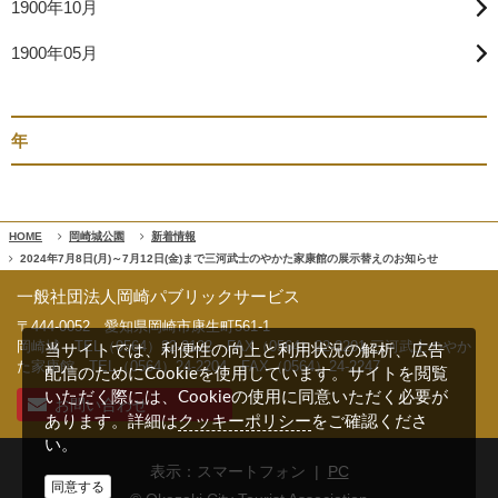
1900年10月
1900年05月
年
HOME
岡崎城公園
新着情報
2024年7月8日(月)～7月12日(金)まで三河武士のやかた家康館の展示替えのお知らせ
一般社団法人岡崎パブリックサービス
〒444-0052 愛知県岡崎市康生町561-1
岡崎城 TEL（0564）22-2122 FAX（0564）22-2201 三河武士のやか
当サイトでは、利便性の向上と利用状況の解析、広告
た家康館 TEL（0564）24-2204 FAX（0564）24-2247
配信のためにCookieを使用しています。サイトを閲覧
いただく際には、Cookieの使用に同意いただく必要が
お問い合わせ
クッキーポリシー
あります。詳細は
をご確認くださ
い。
表示：スマートフォン |
PC
同意する