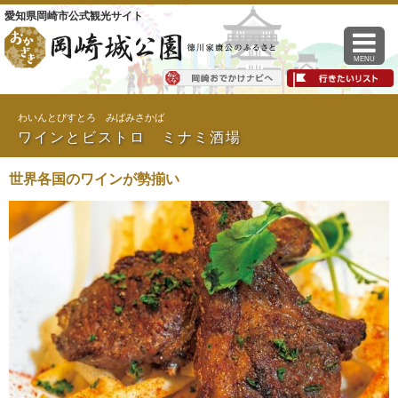
愛知県岡崎市公式観光サイト
MENU
わいんとびすとろ みばみさかば
ワインとビストロ ミナミ酒場
世界各国のワインが勢揃い