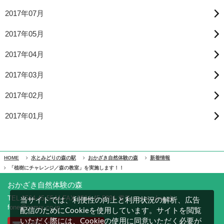
2017年07月
2017年05月
2017年04月
2017年03月
2017年02月
2017年01月
HOME
水とみどりの森の駅
おかざき自然体験の森
新着情報
「植樹にチャレンジ／森の教室」を実施します！！
おかざき自然体験の森
TEL:0564-45-5544 FAX:0564-45-5891 電子メール:okazaki-
当サイトでは、利便性の向上と利用状況の解析、広告
fone@conyx.co.jp
配信のためにCookieを使用しています。サイトを閲覧
いただく際には、Cookieの使用に同意いただく必要が