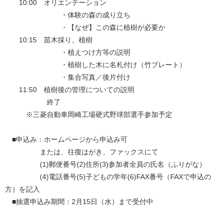
10:00 オリエンテーション
・体験の森の成り立ち
・【なぜ】この森に植樹が必要か
10:15 苗木採り、植樹
・植えつけ方等の説明
・植樹した木に名札付け（竹プレート）
・集合写真／後片付け
11:50 植樹後の管理についての説明
終了
※三菱自動車岡崎工場硬式野球部選手参加予定
■申込み：ホームページから申込み可
または、往復はがき、ファックスにて
(1)郵便番号(2)住所(3)参加者全員の氏名（ふりがな）
(4)電話番号(5)子どもの学年(6)FAX番号（FAXで申込の
方）を記入
■抽選申込み期間：2月15日（水）まで受付中