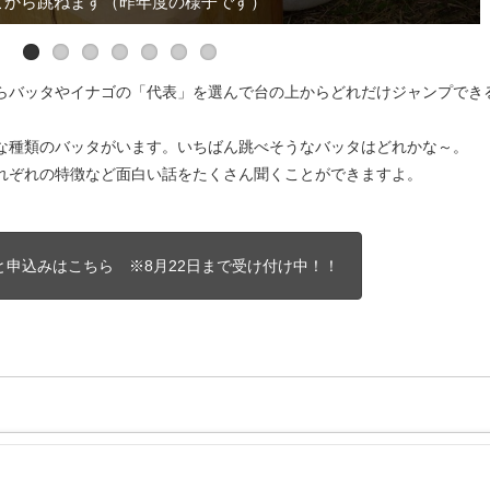
生から生き物の大切さの話しがありました！
リンピック開始！！どれだけ飛んだかな
こから跳ねます（昨年度の様子です）
飛んだ距離を記録します。
こんなに集まりました。
さあバッタを探そう！
表彰式の様子です。
らバッタやイナゴの「代表」を選んで台の上からどれだけジャンプでき
な種類のバッタがいます。いちばん跳べそうなバッタはどれかな～。
れぞれの特徴など面白い話をたくさん聞くことができますよ。
と申込みはこちら ※8月22日まで受け付け中！！