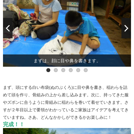
みなさん、もうすぐ完成かな。苦労した分、達成感がありま
頭にする布袋(ぬのぶくろ)に稲わらをつめて骨組に差し込みま
す。
体に稲わらを巻き付けていきます。
まずは、顔に目や鼻を書きます。
最後はズボン！！
服を着せます。
す。
まず、頭にする白い布袋(ぬのぶくろ)に目や鼻を書き、稲わらを詰
めて頭を作り、骨組みの上から差し込みます。次に、持ってきた服
やズボンに合うように骨組みに稲わらを巻いて着せていきます。さ
すが２年目以上で要領がわかっているご家族はアイデアを考えてき
ていますね。さあ、どんなかかしができるかお楽しみに！
完成！！