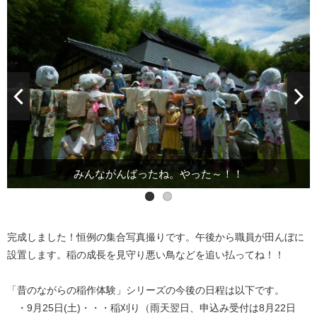
かかしさんだけ、ハイポーズ！
みんながんばったね。やった～！！
完成しました！恒例の集合写真撮りです。午後から職員が田んぼに
設置します。稲の成長を見守り悪い鳥などを追い払ってね！！
「昔のながらの稲作体験」シリーズの今後の日程は以下です。
・9月25日(土)・・・稲刈り（雨天翌日、申込み受付は8月22日