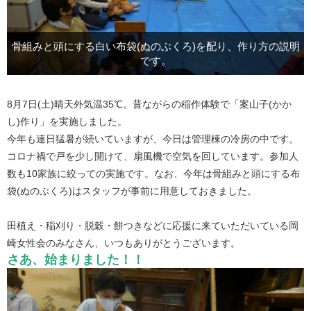
骨組みと頭にする白い布袋(ぬのぶくろ)を配り、作り方の説明
です。
8月7日(土)晴天外気温35℃。昔ながらの稲作体験で「案山子(かか
し)作り」を実施しました。
今年も連日猛暑が続いていますが、今日は管理棟の冷房の中です。
コロナ禍で戸を少し開けて、扇風機で空気を回しています。参加人
数も10家族に絞っての実施です。なお、今年は骨組みと頭にする布
袋(ぬのぶくろ)はスタッフが事前に用意しておきました。
田植え・稲刈り・脱穀・餅つきなどに応援に来ていただいている岡
崎女性会のみなさん、いつもありがとうございます。
さあ、始まりました！！