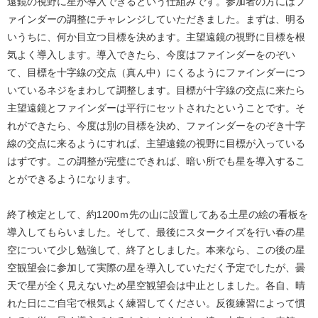
遠鏡の視野に星が導入できるという仕組みです。参加者の方にはフ
ァインダーの調整にチャレンジしていただきました。まずは、明る
いうちに、何か目立つ目標を決めます。主望遠鏡の視野に目標を根
気よく導入します。導入できたら、今度はファインダーをのぞい
て、目標を十字線の交点（真ん中）にくるようにファインダーにつ
いているネジをまわして調整します。目標が十字線の交点に来たら
主望遠鏡とファインダーは平行にセットされたということです。そ
れができたら、今度は別の目標を決め、ファインダーをのぞき十字
線の交点に来るようにすれば、主望遠鏡の視野に目標が入っている
はずです。この調整が完璧にできれば、暗い所でも星を導入するこ
とができるようになります。
終了検定として、約1200ｍ先の山に設置してある土星の絵の看板を
導入してもらいました。そして、最後にスタークイズを行い春の星
空について少し勉強して、終了としました。本来なら、この後の星
空観望会に参加して実際の星を導入していただく予定でしたが、曇
天で星が全く見えないため星空観望会は中止としました。各自、晴
れた日にご自宅で根気よく練習してください。反復練習によって慣