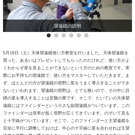
ファインダーの合わせ方の説明
終了検定の土星の看板探し
山にある土星の看板
スタークイズの様子
各自練習の様子
望遠鏡の説明
5月18日（土）天体望遠鏡使い方教室を行いました。天体望遠鏡を
買った、あるいはプレゼントしてもらったのだけれど、使い方がよ
くわからず星を見ることができないという方のための教室です。実
際にお手持ちの望遠鏡で、使い方をマスターしていただきます。ま
ず、ほとんどの方が望遠鏡の視野に星をうまく導入することができ
ないといわれます。望遠鏡の視野は、とても狭いので、その中に目
標の星を導入することは至難の業です。そこで、たいていの天体望
遠鏡にはファインダーという小さな副望遠鏡がついています。この
ファインダーは倍率が低く視野が広くできています。のぞいて見る
と十字線がついています。そこで、このファインダーと主望遠鏡を
完全に平行に調整しておけば、中心の十字線に星を合わせれば主望