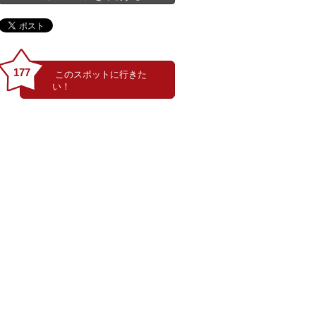
ワタバコ
177