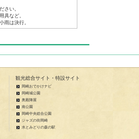
ださい。
用具など。
小雨は決行。
観光総合サイト・特設サイト
岡崎おでかけナビ
岡崎城公園
奥殿陣屋
南公園
岡崎中央総合公園
ジャズの街岡崎
水とみどりの森の駅