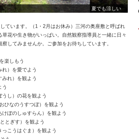
イ
しています。（1・2月はお休み）三河の奥座敷と呼ばれ
る草花や生き物がいっぱい。自然観察指導員と一緒に日々
観察してみませんか。ご参加をお待ちしています。
りを楽しもう
すみれ）を愛でよう
菫（すみれ）を観よう
よう
ぎぼうし）の花を観よう
（おおひなのうすつぼ）を観よう
（あけぼのしゅすらん）を観よう
（ほととぎす）を観よう
熊（きっこうはぐま）を観よう