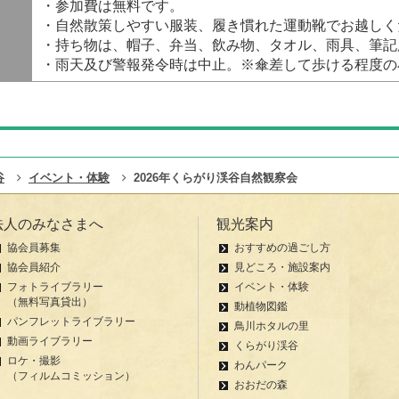
・参加費は無料です。
・自然散策しやすい服装、履き慣れた運動靴でお越しく
・持ち物は、帽子、弁当、飲み物、タオル、雨具、筆記
・雨天及び警報発令時は中止。※傘差して歩ける程度の
谷
イベント・体験
2026年くらがり渓谷自然観察会
法人のみなさまへ
観光案内
協会員募集
おすすめの過ごし方
協会員紹介
見どころ・施設案内
フォトライブラリー
イベント・体験
（無料写真貸出）
動植物図鑑
パンフレットライブラリー
鳥川ホタルの里
動画ライブラリー
くらがり渓谷
ロケ・撮影
わんパーク
（フィルムコミッション）
おおだの森