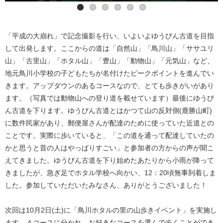
「平成の大崩れ」で記念撮影を行い、いよいよゆうびん古道を目指
して出発します。ここからの道は「自然山」「鳥川山」「ササユリ
山」「古里山」「ホタル山」「豊山」「動物山」「元気山」など、
地元鳥川小学校の子どもたちが名付けたピークポイントを進んでい
きます。アップダウンのあるコースなので、とても歩きがいがあり
ます。（写真では動物山への登り道を載せています）最後にゆうび
ん古道を下ります。ゆうびん古道とはかつて山の反対側(鹿勝山町)
に数件民家があり、郵便屋さんが配達のために使っていた近道との
ことです。実際に歩いていると、「この道を通って配達していたの
かと思うと昔の人はやっぱりすごい」と参加者の方からの声が聞こ
えてきました。ゆうびん古道を下り始めたあたりから小雨が降って
きましたが、急ぎ足でホタル学校へ向かい、12：20頃無事到着しま
した。参加していただいたみなさん、ありがとうございました！
次回は10月2日(土)に「鳥川ホタルの里の山歩きイベント」を実施し
ます。４コースに分かれ、お好きなコースを選んで歩くことができ