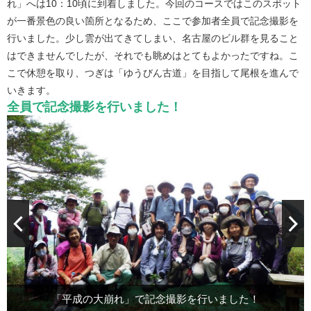
れ」へは10：10頃に到着しました。今回のコースではこのスポット
が一番景色の良い箇所となるため、ここで参加者全員で記念撮影を
行いました。少し雲が出てきてしまい、名古屋のビル群を見ること
はできませんでしたが、それでも眺めはとてもよかったですね。こ
こで休憩を取り、つぎは「ゆうびん古道」を目指して尾根を進んで
いきます。
全員で記念撮影を行いました！
西方面を見渡すことができます。天気の良い日は名古屋のビル
「平成の大崩れ」で記念撮影を行いました！
それではゆうびん古道を目指して再出発！
動物山前の登り道。息が上がります。
しばし景色を眺めてしまいます。
もう少しで登り終えます！
群も見えます