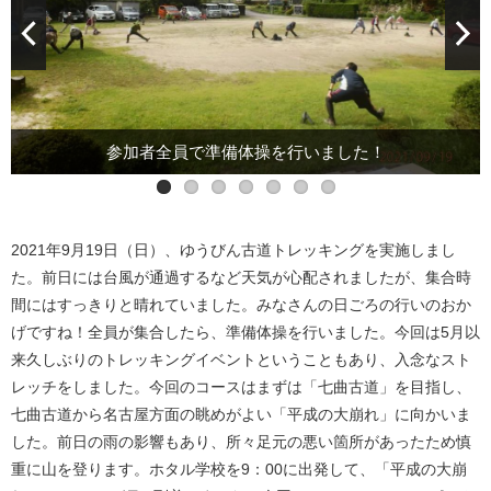
途中「大岩の水」「庚申の水」へ寄りました！
参加者全員で準備体操を行いました！
平成の大崩れに到着！良い景色です！
それではホタル学校を出発します！
出発前に人数確認を行います！
七曲古道を進んでいきます！
平成の大崩れまであと少し！
2021年9月19日（日）、ゆうびん古道トレッキングを実施しまし
た。前日には台風が通過するなど天気が心配されましたが、集合時
間にはすっきりと晴れていました。みなさんの日ごろの行いのおか
げですね！全員が集合したら、準備体操を行いました。今回は5月以
来久しぶりのトレッキングイベントということもあり、入念なスト
レッチをしました。今回のコースはまずは「七曲古道」を目指し、
七曲古道から名古屋方面の眺めがよい「平成の大崩れ」に向かいま
した。前日の雨の影響もあり、所々足元の悪い箇所があったため慎
重に山を登ります。ホタル学校を9：00に出発して、「平成の大崩