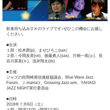
飲食持ち込みＯＫのライブです♪ぜひこの機会にお越し
ください。
■出演
１部：松本茜(p)、ませひろこ(sax）
２部：今岡友美(vo)、後藤勇人(sax)、片桐一篤(ｐ)、長
谷川英喜(ｂ)、浅井翔太(ds)
■主催
ジャズの街岡崎発信連絡協議会、Blue Wave Jazz
Forum、Ｊ-mama'z、Grooving Jazz-ami、YAHAGI
JAZZ NIGHT実行委員会
■日時
2019年７月6日（土）
１部：開演13:00（開場12:30）