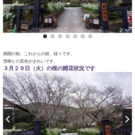
書院前は満開です
枝垂桜もこれから
満開の桜、これからの桜、様々です。
雪柳との景色がきれいです。
３月２９日（火）の桜の開花状況です