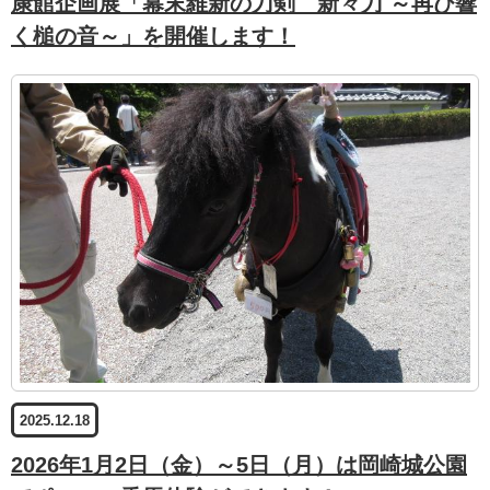
康館企画展「幕末維新の刀剣 新々刀 ～再び響
く槌の音～」を開催します！
2025.12.18
2026年1月2日（金）～5日（月）は岡崎城公園