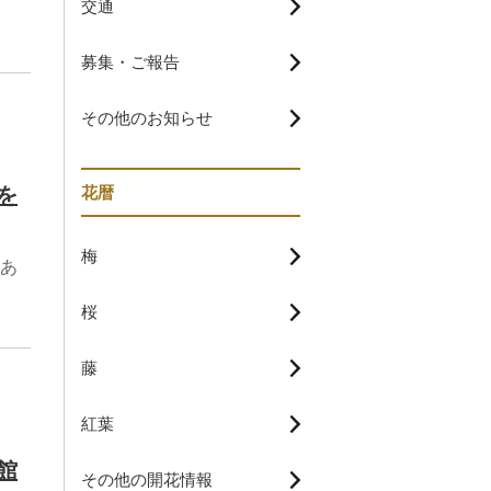
交通
募集・ご報告
その他のお知らせ
を
花暦
梅
あ
桜
藤
紅葉
館
その他の開花情報