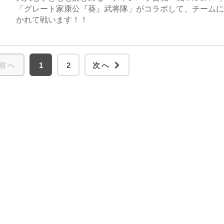
「グレート家康公『葵』武将隊」がコラボして、チームに
かれて戦います！！
前へ
1
2
次へ