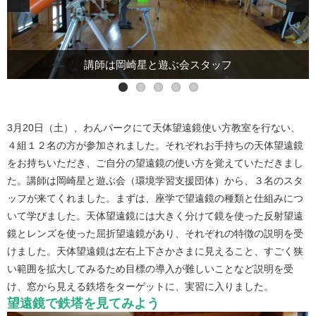
4組の方々が、ご参加くださいました
講師は岡崎星と遊ぶ会スタッフ
窓から見える鉄塔がターゲット
すごく狭い範囲を望遠鏡に導入
望遠鏡の種類と仕組みを説明
3月20日（土）、わんパークにて天体望遠鏡使い方教室を行ない、
４組１２名の方が参加されました。それぞれお手持ちの天体望遠鏡
をお持ちいただき、ご自分の望遠鏡の使い方を覚えていただきまし
た。講師は岡崎星と遊ぶ会（環境学習支援団体）から、３名のスタ
ッフが来てくれました。まずは、座学で望遠鏡の種類と仕組みにつ
いて学びました。天体望遠鏡には大きく分けて鏡を使った反射望遠
鏡とレンズを使った屈折望遠鏡があり、それぞれの特徴の説明を受
けました。天体望遠鏡は左右上下さかさまに見えること、すごく狭
い範囲を拡大してみるため目標の導入が難しいことなど説明を受
け、窓から見える鉄塔をターゲットに、実習に入りました。
望遠鏡で鉄塔を見てみよう