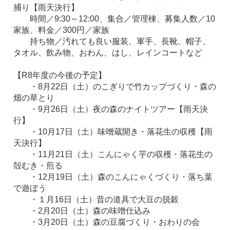
捕り【雨天決行】
時間／9:30～12:00、集合／管理棟、募集人数／10
家族、料金／300円／家族
持ち物／汚れても良い服装、軍手、長靴、帽子、
タオル、飲み物、おわん、はし、レインコートなど
【R8年度の今後の予定】
・8月22日（土）のこぎりで竹カップづくり・森の
畑の草とり
・9月26日（土）夜の森のナイトツアー【雨天決
行】
・10月17日（土）味噌蔵開き・落花生の収穫【雨
天決行】
・11月21日（土）こんにゃく芋の収穫・落花生の
殻むき・煎る
・12月19日（土）森のこんにゃくづくり・落ち葉
で遊ぼう
・１月16日（土）昔の道具で大豆の脱穀
・2月20日（土）森の味噌仕込み
・3月20日（土）森の豆腐づくり・おわりの会