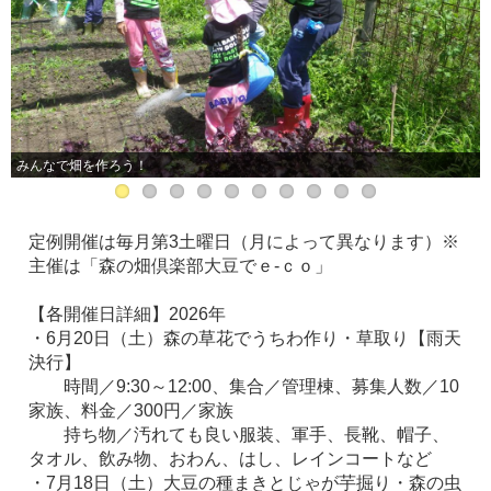
みんなで畑を作ろう！
定例開催は毎月第3土曜日（月によって異なります）※
主催は「森の畑倶楽部大豆でｅ-ｃｏ」
【各開催日詳細】2026年
・6月20日（土）森の草花でうちわ作り・草取り【雨天
決行】
時間／9:30～12:00、集合／管理棟、募集人数／10
家族、料金／300円／家族
持ち物／汚れても良い服装、軍手、長靴、帽子、
タオル、飲み物、おわん、はし、レインコートなど
・7月18日（土）大豆の種まきとじゃが芋掘り・森の虫