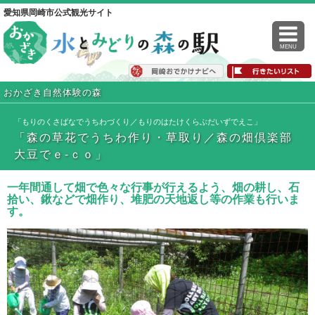
愛知県岡崎市公式観光サイト
MENU
おかざき自然体験の森
「もりのくさばなでうちわづくり／もりのはたけくらぶだいずでえこ」
「森の草花でうちわ作り・草取り／森の畑倶楽部
大豆でｅ-ｃｏ」
一年間通して畑で色々な行事が行えるよう、畑の耕し、石
拾い、鍬などで畑作り、堆肥の天地返し等の作業も行いま
す。