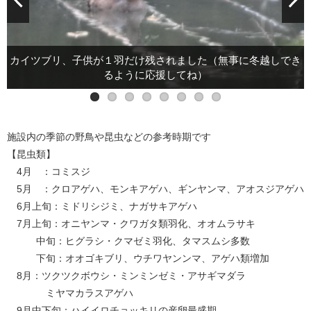
カイツブリ、子供が１羽だけ残されました（無事に冬越しでき
るように応援してね）
アキアカネ
キジ（森の田んぼや駐車場、１年中います）
カワセミ（調整池、権現池を縦断してます）
コゲラ（その辺にいます）
ジョウビタキメス(調整池)
アカゲラ（天が峯付近）
イトトンボ
施設内の季節の野鳥や昆虫などの参考時期です
【昆虫類】
4月 ：コミスジ
5月 ：クロアゲハ、モンキアゲハ、ギンヤンマ、アオスジアゲハ
6月上旬：ミドリシジミ、ナガサキアゲハ
7月上旬：オニヤンマ・クワガタ類羽化、オオムラサキ
中旬：ヒグラシ・クマゼミ羽化、タマスムシ多数
下旬：オオゴキブリ、ウチワヤンンマ、アゲハ類増加
8月：ツクツクボウシ・ミンミンゼミ・アサギマダラ
ミヤマカラスアゲハ
9月中下旬：ハイイロチョッキリの産卵最盛期