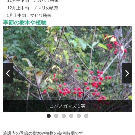
11月中下旬：アカハラ飛来
12月上中旬：ノスリの帆翔
1月上中旬：マヒワ飛来
季節の樹木や植物
コバノガマズミ実
ゴンズイ実
ヒサカキ実
クサギ実
ムラサキシキブ実
アケビ
施設内の季節の樹木や植物の参考時期です