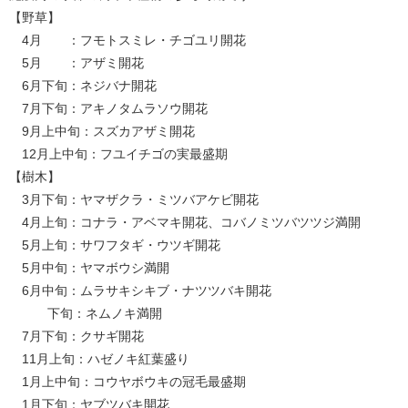
【野草】
4月 ：フモトスミレ・チゴユリ開花
5月 ：アザミ開花
6月下旬：ネジバナ開花
7月下旬：アキノタムラソウ開花
9月上中旬：スズカアザミ開花
12月上中旬：フユイチゴの実最盛期
【樹木】
3月下旬：ヤマザクラ・ミツバアケビ開花
4月上旬：コナラ・アベマキ開花、コバノミツバツツジ満開
5月上旬：サワフタギ・ウツギ開花
5月中旬：ヤマボウシ満開
6月中旬：ムラサキシキブ・ナツツバキ開花
下旬：ネムノキ満開
7月下旬：クサギ開花
11月上旬：ハゼノキ紅葉盛り
1月上中旬：コウヤボウキの冠毛最盛期
1月下旬：ヤブツバキ開花