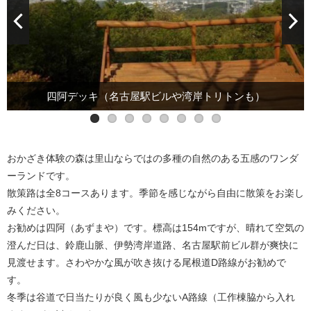
管理棟内の物品販売（オリジナル染めの手ぬぐいなど）
八ツ木天が峯（24km先にうっすら本宮山の電波塔）
天気の良い日はクスノキ広場でお弁当でもどうぞ
四阿デッキ（名古屋駅ビルや湾岸トリトンも）
管理棟内物品販売（木炭など）
竹馬、竹かっぽんで遊べます
古民家を移築した管理棟
管理棟外（薪販売）
おかざき体験の森は里山ならではの多種の自然のある五感のワンダ
ーランドです。
散策路は全8コースあります。季節を感じながら自由に散策をお楽し
みください。
お勧めは四阿（あずまや）です。標高は154mですが、晴れて空気の
澄んだ日は、鈴鹿山脈、伊勢湾岸道路、名古屋駅前ビル群が爽快に
見渡せます。さわやかな風が吹き抜ける尾根道D路線がお勧めで
す。
冬季は谷道で日当たりが良く風も少ないA路線（工作棟脇から入れ