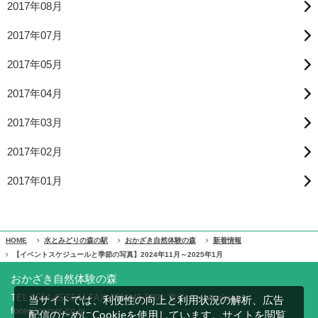
2017年08月
2017年07月
2017年05月
2017年04月
2017年03月
2017年02月
2017年01月
HOME
水とみどりの森の駅
おかざき自然体験の森
新着情報
【イベントスケジュールと季節の写真】2024年11月～2025年1月
おかざき自然体験の森
TEL:0564-45-5544 FAX:0564-45-5891 電子メール:okazaki-
当サイトでは、利便性の向上と利用状況の解析、広告
fone@conyx.co.jp
配信のためにCookieを使用しています。サイトを閲覧