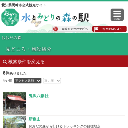
愛知県岡崎市公式観光サイト
MENU
おおだの森
見どころ・施設紹介
検索条件を変える
6
件
ありました
並び順
アクセス数順
近い順
鬼沢八幡社
新嶽山
おおだの森から行けるトレッキングの目標地点