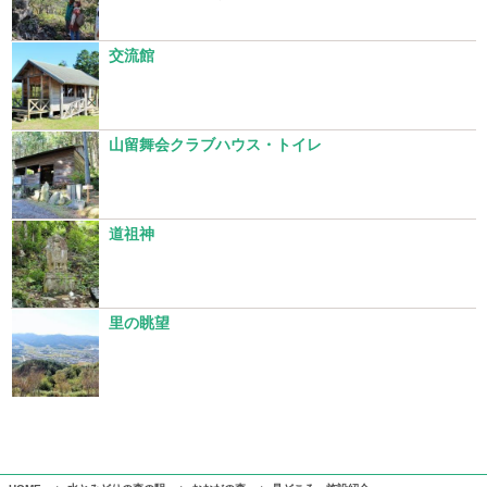
交流館
山留舞会クラブハウス・トイレ
道祖神
里の眺望